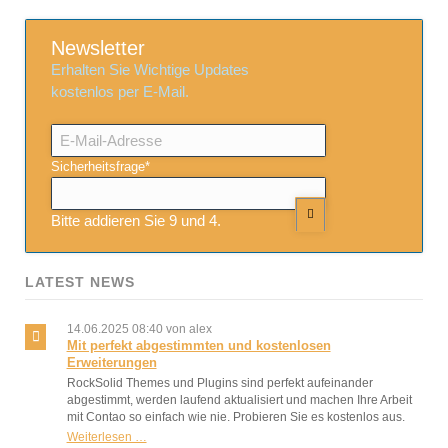
Newsletter
Erhalten Sie Wichtige Updates
kostenlos per E-Mail.
E-
Mail-
Adresse
Pflichtfeld
Sicherheitsfrage
*
Bitte addieren Sie 9 und 4.
LATEST NEWS
14.06.2025 08:40
von alex
Mit perfekt abgestimmten und kostenlosen
Erweiterungen
RockSolid Themes und Plugins sind perfekt aufeinander
abgestimmt, werden laufend aktualisiert und machen Ihre Arbeit
mit Contao so einfach wie nie. Probieren Sie es kostenlos aus.
Mit
Weiterlesen …