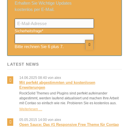
Erhalten Sie Wichtige Updates
kostenlos per E-Mail.
E-
Mail-
Adresse
Pflichtfeld
Sicherheitsfrage
*
Bitte rechnen Sie 6 plus 7.
LATEST NEWS
14.06.2025 08:40
von alex
Mit perfekt abgestimmten und kostenlosen
Erweiterungen
RockSolid Themes und Plugins sind perfekt aufeinander
abgestimmt, werden laufend aktualisiert und machen Ihre Arbeit
mit Contao so einfach wie nie. Probieren Sie es kostenlos aus.
Mit
Weiterlesen …
perfekt
abgestimmten
05.05.2015 14:00
von alex
und
Open Sauce: Das #1 Responsive Free Theme für Contao
kostenlosen