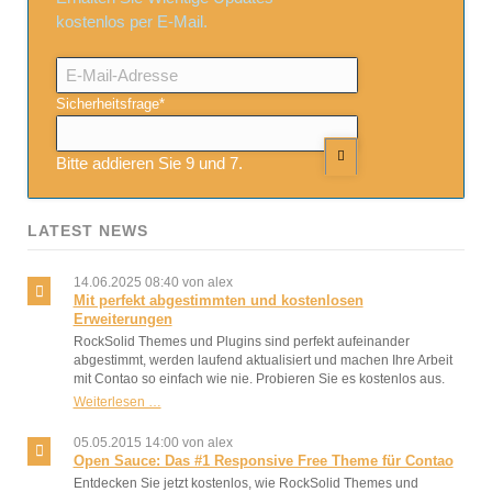
kostenlos per E-Mail.
E-
Mail-
Adresse
Pflichtfeld
Sicherheitsfrage
*
Bitte addieren Sie 9 und 7.
LATEST NEWS
14.06.2025 08:40
von alex
Mit perfekt abgestimmten und kostenlosen
Erweiterungen
RockSolid Themes und Plugins sind perfekt aufeinander
abgestimmt, werden laufend aktualisiert und machen Ihre Arbeit
mit Contao so einfach wie nie. Probieren Sie es kostenlos aus.
Mit
Weiterlesen …
perfekt
abgestimmten
05.05.2015 14:00
von alex
und
Open Sauce: Das #1 Responsive Free Theme für Contao
kostenlosen
Entdecken Sie jetzt kostenlos, wie RockSolid Themes und