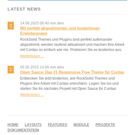
LATEST NEWS
14.06.2025 08:40
von alex
Mit perfekt abgestimmten und kostenlosen
Erweiterungen
RockSolid Themes und Plugins sind perfekt aufeinander
abgestimmt, werden laufend aktualisiert und machen Ihre Arbeit
mit Contao so einfach wie nie. Probieren Sie es kostenlos aus.
Mit
Weiterlesen …
perfekt
abgestimmten
05.05.2015 14:00
von alex
und
Open Sauce: Das #1 Responsive Free Theme für Contao
kostenlosen
Entdecken Sie jetzt kostenlos, wie RockSolid Themes und
Erweiterungen
Plugins Ihre Arbeit mit Contao erleichtern. Legen Sie los und
starten Sie Ihr nächstes Projekt mit Open Sauce für Contao.
Open
Weiterlesen …
Sauce:
Das
#1
Responsive
Free
NAVIGATION
HOME
LAYOUTS
FEATURES
MODULE
PROJEKTE
Theme
ÜBERSPRINGEN
DOKUMENTATION
für