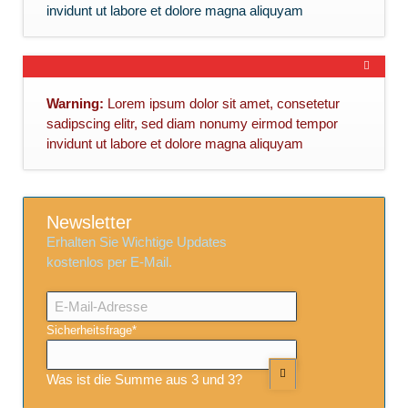
invidunt ut labore et dolore magna aliquyam
Warning:
Lorem ipsum dolor sit amet, consetetur
sadipscing elitr, sed diam nonumy eirmod tempor
invidunt ut labore et dolore magna aliquyam
Newsletter
Erhalten Sie Wichtige Updates
kostenlos per E-Mail.
E-
Mail-
Adresse
Pflichtfeld
Sicherheitsfrage
*
Was ist die Summe aus 3 und 3?