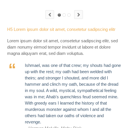
H5 Lorem ipsum dolor sit amet, consetetur sadipscing elitr
Lorem ipsum dolor sit amet, consetetur sadipscing elitr, sed
diam nonumy eirmod tempor invidunt ut labore et dolore
magna aliquyam erat, sed diam voluptua.
Ishmael, was one of that crew; my shouts had gone
up with the rest; my oath had been welded with
theirs; and stronger I shouted, and more did I
hammer and clinch my oath, because of the dread
in my soul. A wild, mystical, sympathetical feeling
was in me; Ahab's quenchless feud seemed mine.
With greedy ears I learned the history of that
murderous monster against whom I and all the
others had taken our oaths of violence and
revenge.