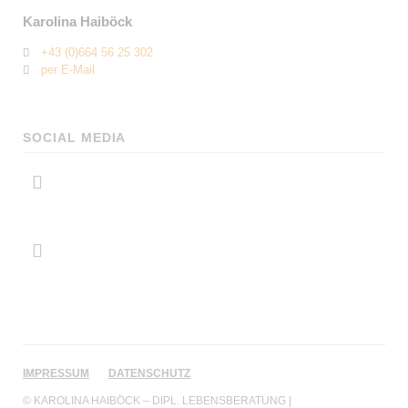
Karolina Haiböck
+43 (0)664 56 25 302
per E-Mail
SOCIAL MEDIA
NAVIGATION
IMPRESSUM
DATENSCHUTZ
ÜBERSPRINGEN
© KAROLINA HAIBÖCK – DIPL. LEBENSBERATUNG |